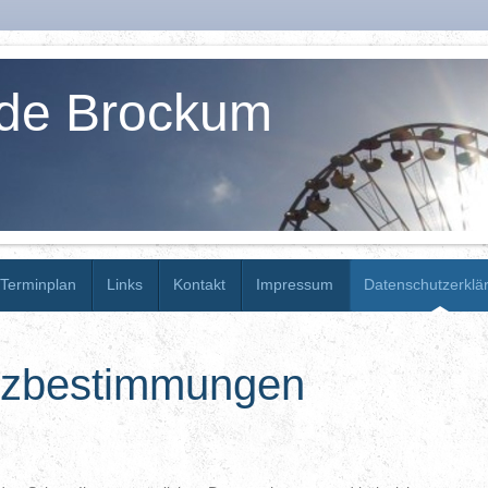
de Brockum
Terminplan
Links
Kontakt
Impressum
Datenschutzerklä
tzbestimmungen