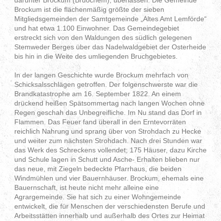
darunter Brockum (Bruochem), überlassen. Die Gemeinde
Brockum ist die flächenmäßig größte der sieben
Mitgliedsgemeinden der Samtgemeinde „Altes Amt Lemförde“
und hat etwa 1.100 Einwohner. Das Gemeindegebiet
erstreckt sich von den Waldungen des südlich gelegenen
Stemweder Berges über das Nadelwaldgebiet der Osterheide
bis hin in die Weite des umliegenden Bruchgebietes.
In der langen Geschichte wurde Brockum mehrfach von
Schicksalsschlägen getroffen. Der folgenschwerste war die
Brandkatastrophe am 16. September 1822. An einem
drückend heißen Spätsommertag nach langen Wochen ohne
Regen geschah das Unbegreifliche. Im Nu stand das Dorf in
Flammen. Das Feuer fand überall in den Erntevorräten
reichlich Nahrung und sprang über von Strohdach zu Hecke
und weiter zum nächsten Strohdach. Nach drei Stunden war
das Werk des Schreckens vollendet; 175 Häuser, dazu Kirche
und Schule lagen in Schutt und Asche- Erhalten blieben nur
das neue, mit Ziegeln bedeckte Pfarrhaus, die beiden
Windmühlen und vier Bauernhäuser. Brockum, ehemals eine
Bauernschaft, ist heute nicht mehr alleine eine
Agrargemeinde. Sie hat sich zu einer Wohngemeinde
entwickelt, die für Menschen der verschiedensten Berufe und
Arbeitsstätten innerhalb und außerhalb des Ortes zur Heimat