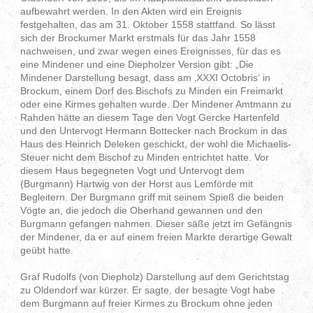
aufbewahrt werden. In den Akten wird ein Ereignis
festgehalten, das am 31. Oktober 1558 stattfand. So lässt
sich der Brockumer Markt erstmals für das Jahr 1558
nachweisen, und zwar wegen eines Ereignisses, für das es
eine Mindener und eine Diepholzer Version gibt: „Die
Mindener Darstellung besagt, dass am ‚XXXI Octobris‘ in
Brockum, einem Dorf des Bischofs zu Minden ein Freimarkt
oder eine Kirmes gehalten wurde. Der Mindener Amtmann zu
Rahden hätte an diesem Tage den Vogt Gercke Hartenfeld
und den Untervogt Hermann Bottecker nach Brockum in das
Haus des Heinrich Deleken geschickt, der wohl die Michaelis-
Steuer nicht dem Bischof zu Minden entrichtet hatte. Vor
diesem Haus begegneten Vogt und Untervogt dem
(Burgmann) Hartwig von der Horst aus Lemförde mit
Begleitern. Der Burgmann griff mit seinem Spieß die beiden
Vögte an, die jedoch die Oberhand gewannen und den
Burgmann gefangen nahmen. Dieser säße jetzt im Gefängnis
der Mindener, da er auf einem freien Markte derartige Gewalt
geübt hatte.
Graf Rudolfs (von Diepholz) Darstellung auf dem Gerichtstag
zu Oldendorf war kürzer. Er sagte, der besagte Vogt habe
dem Burgmann auf freier Kirmes zu Brockum ohne jeden