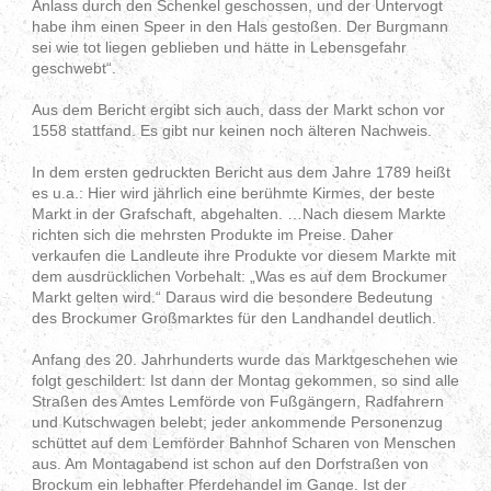
Anlass durch den Schenkel geschossen, und der Untervogt
habe ihm einen Speer in den Hals gestoßen. Der Burgmann
sei wie tot liegen geblieben und hätte in Lebensgefahr
geschwebt“.
Aus dem Bericht ergibt sich auch, dass der Markt schon vor
1558 stattfand. Es gibt nur keinen noch älteren Nachweis.
In dem ersten gedruckten Bericht aus dem Jahre 1789 heißt
es u.a.: Hier wird jährlich eine berühmte Kirmes, der beste
Markt in der Grafschaft, abgehalten. …Nach diesem Markte
richten sich die mehrsten Produkte im Preise. Daher
verkaufen die Landleute ihre Produkte vor diesem Markte mit
dem ausdrücklichen Vorbehalt: „Was es auf dem Brockumer
Markt gelten wird.“ Daraus wird die besondere Bedeutung
des Brockumer Großmarktes für den Landhandel deutlich.
Anfang des 20. Jahrhunderts wurde das Marktgeschehen wie
folgt geschildert: Ist dann der Montag gekommen, so sind alle
Straßen des Amtes Lemförde von Fußgängern, Radfahrern
und Kutschwagen belebt; jeder ankommende Personenzug
schüttet auf dem Lemförder Bahnhof Scharen von Menschen
aus. Am Montagabend ist schon auf den Dorfstraßen von
Brockum ein lebhafter Pferdehandel im Gange. Ist der